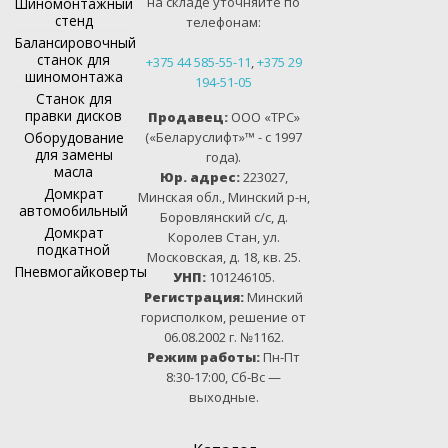
на складе уточняйте по
Шиномонтажный
стенд
телефонам:
Балансировочный
станок для
+375 44 585-55-11
,
+375 29
шиномонтажа
194-51-05
Станок для
правки дисков
Продавец:
ООО «ТРС»
Оборудование
(«Беларуслифт»™ - с 1997
для замены
года).
масла
Юр. адрес:
223027,
Домкрат
Минская обл., Минский р-н,
автомобильный
Боровлянский с/с, д.
Домкрат
Королев Стан, ул.
подкатной
Московская, д. 18, кв. 25.
Пневмогайковерты
УНП:
101246105.
Регистрация:
Минский
горисполком, решение от
06.08.2002 г. №1162.
Режим работы:
Пн-Пт
8:30-17:00, Сб-Вс —
выходные.