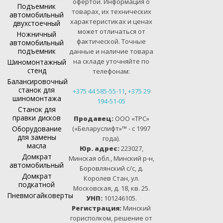
офертой. Информация о
Подъемник
товарах, их технических
автомобильный
характеристиках и ценах
двухстоечный
может отличаться от
Ножничный
фактической. Точные
автомобильный
подъемник
данные и наличие товара
на складе уточняйте по
Шиномонтажный
стенд
телефонам:
Балансировочный
станок для
+375 44 585-55-11
,
+375 29
шиномонтажа
194-51-05
Станок для
правки дисков
Продавец:
ООО «ТРС»
Оборудование
(«Беларуслифт»™ - с 1997
для замены
года).
масла
Юр. адрес:
223027,
Домкрат
Минская обл., Минский р-н,
автомобильный
Боровлянский с/с, д.
Домкрат
Королев Стан, ул.
подкатной
Московская, д. 18, кв. 25.
Пневмогайковерты
УНП:
101246105.
Регистрация:
Минский
горисполком, решение от